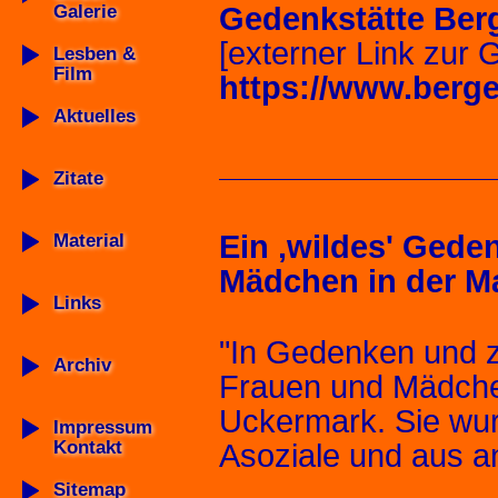
Galerie
Gedenkstätte Ber
[externer Link zur 
Lesben &
Film
https://www.berg
Aktuelles
Zitate
Ein ‚wildes'
Geden
Material
Mädchen in der M
Links
"In Gedenken und z
Archiv
Frauen und Mädch
Uckermark. Sie wur
Impressum
Kontakt
Asoziale und aus a
Sitemap