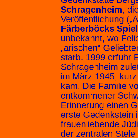
Schragenheim
, di
Veröffentlichung (
Färberböcks Spiel
unbekannt, wo Feli
„arischen“ Geliebt
starb. 1999 erfuhr 
Schragenheim zulet
im März 1945, kurz
kam. Die Familie v
entkommener Schwes
Erinnerung einen Ge
erste Gedenk­stein 
frauenliebende Jüdi
der zentralen Stele