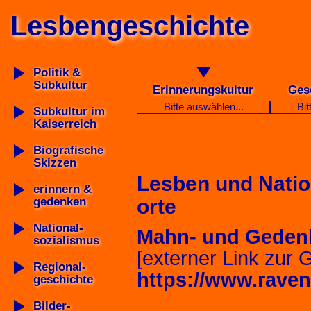
Lesbengeschichte
Politik &
Subkultur
Erinnerungskultur
Gesc
Bitte auswählen...
Bit
Subkultur im
Kaiserreich
Biografische
Skizzen
Lesben und Natio
erinnern &
orte
gedenken
National-
Mahn- und Gedenk
sozialismus
[externer Link zur 
Regional-
https://www.raven
geschichte
Bilder-