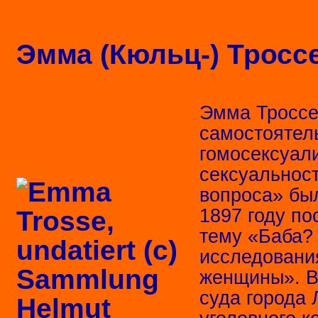
Эмма (Кюльц-) Троссе
Эмма Троссе
самостоятел
гомосексуал
сексуальност
вопроса» был
1897 году по
тему «Баба?
исследовани
женщины». В 
суда города